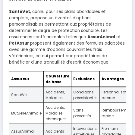
SantéVet
, connu pour ses plans abordables et
complets, propose un éventail d’options
personnalisables permettant aux propriétaires de
déterminer le degré de protection souhaité. Les
assurances santé animales telles que
AssurAnimal
et
PetAssur
proposent également des formules adaptées,
avec une gamme d’options couvrant les frais
vétérinaires, ce qui permet aux propriétaires de
bénéficier d’une tranquillité d’esprit économique.
Couverture
Assureur
Exclusions
Avantages
de base
Accidents,
Conditions
Personnalisation
SantéVet
Maladies
préexistantes
accrue
Accidents,
Soins
Remboursement
MutuelleAnimale
Maladies
préventifs
rapide
chroniques
Interventions
Premium
AssurAnimal
Accidents
esthétiques
abordable