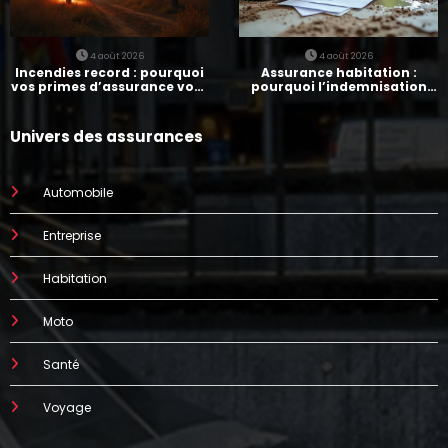
4 août 2026
4 août 2026
Incendies record : pourquoi
Assurance habitation :
vos primes d’assurance vont
pourquoi l’indemnisation
augmenter
prend parfois 7 mois
Univers des assurances
Automobile
Entreprise
Habitation
Moto
Santé
Voyage