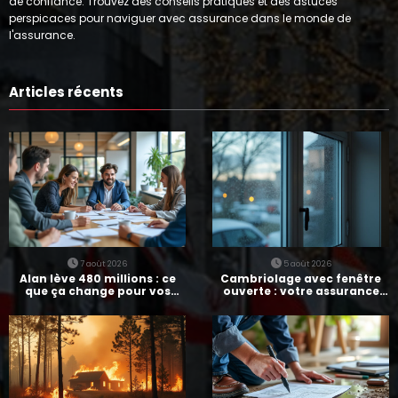
de confiance. Trouvez des conseils pratiques et des astuces
perspicaces pour naviguer avec assurance dans le monde de
l'assurance.
Articles récents
7 août 2026
5 août 2026
Alan lève 480 millions : ce
Cambriolage avec fenêtre
que ça change pour vos
ouverte : votre assurance
assurances
paie-t-elle ?