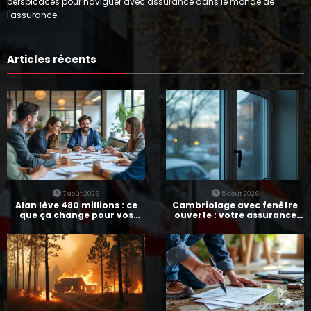
perspicaces pour naviguer avec assurance dans le monde de
l'assurance.
Articles récents
7 août 2026
5 août 2026
Alan lève 480 millions : ce
Cambriolage avec fenêtre
que ça change pour vos
ouverte : votre assurance
assurances
paie-t-elle ?