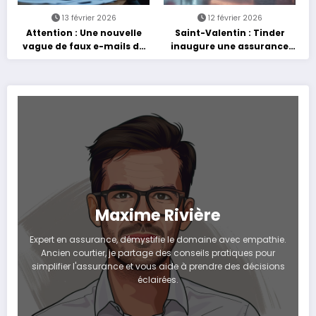
13 février 2026
12 février 2026
Attention : Une nouvelle
Saint-Valentin : Tinder
vague de faux e-mails de
inaugure une assurance
l’Assurance Maladie
santé dédiée aux cœurs
menace la couverture de
brisés
vos frais de santé
Maxime Rivière
Expert en assurance, démystifie le domaine avec empathie.
Ancien courtier, je partage des conseils pratiques pour
simplifier l'assurance et vous aide à prendre des décisions
éclairées.