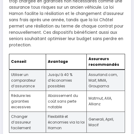
trop chargée en garanties non nécessaires comme une
assurance tous risques sur un ancien véhicule. La loi
Hamon facilite la résiliation et le changement d’assureur
sans frais après une année, tandis que la loi Châtel
permet une résiliation au terme de chaque contrat pour
renouvellement. Ces dispositifs bénéficient aussi aux
seniors souhaitant optimiser leur budget sans perdre en
protection.
Assureurs
Conseil
Avantage
recommandés
Utiliser un
Jusqu’à 40 %
Assurland.com,
comparateur
d’économies
Maif, MMA,
d’assurance
possibles
Groupama
Réduire les
Abaissement du
Matmut, AXA,
garanties
coût sans perte
Allianz
excessives
notable
Changer
Flexibilité et
Generali, April,
d’assureur
économies via la loi
Macif
facilement
Hamon