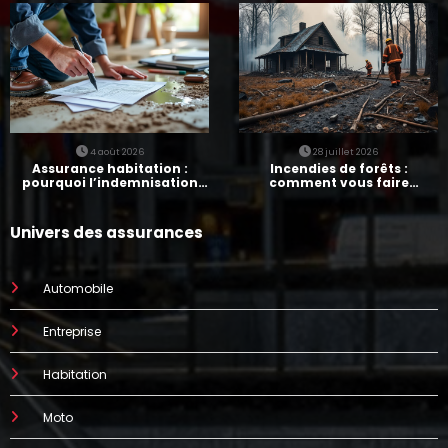
4 août 2026
28 juillet 2026
Assurance habitation :
Incendies de forêts :
pourquoi l’indemnisation
comment vous faire
prend parfois 7 mois
indemniser par votre
assurance
Univers des assurances
Automobile
Entreprise
Habitation
Moto