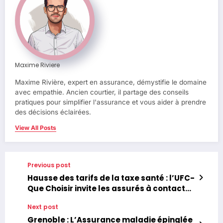
Maxime Riviere
Maxime Rivière, expert en assurance, démystifie le domaine
avec empathie. Ancien courtier, il partage des conseils
pratiques pour simplifier l'assurance et vous aider à prendre
des décisions éclairées.
View All Posts
Previous post
Hausse des tarifs de la taxe santé : l’UFC-
Que Choisir invite les assurés à contacter
leur complémentaire pour faire valoir
Next post
leurs droits
Grenoble : L’Assurance maladie épinglée