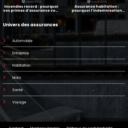
4 août 2026
4 août 2026
Incendies record : pourquoi
Assurance habitation :
vos primes d’assurance vont
pourquoi l’indemnisation
augmenter
prend parfois 7 mois
Univers des assurances
Automobile
Entreprise
Habitation
Moto
Santé
Voyage