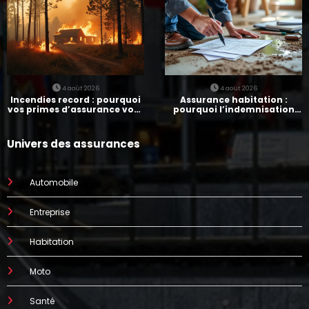
4 août 2026
4 août 2026
Incendies record : pourquoi
Assurance habitation :
vos primes d’assurance vont
pourquoi l’indemnisation
augmenter
prend parfois 7 mois
Univers des assurances
Automobile
Entreprise
Habitation
Moto
Santé