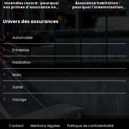
Incendies record : pourquoi
Assurance habitation :
vos primes d’assurance vont
pourquoi l’indemnisation
augmenter
prend parfois 7 mois
Univers des assurances
Automobile
Entreprise
Habitation
Moto
Santé
Voyage
Contact
Mentions légales
Politique de confidentialité