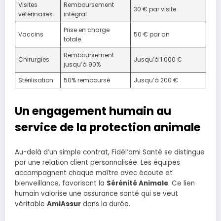
Visites
Remboursement
30 € par visite
vétérinaires
intégral
Prise en charge
Vaccins
50 € par an
totale
Remboursement
Chirurgies
Jusqu’à 1 000 €
jusqu’à 90%
Stérilisation
50% remboursé
Jusqu’à 200 €
Un engagement humain au
service de la protection animale
Au-delà d’un simple contrat, Fidél’ami Santé se distingue
par une relation client personnalisée. Les équipes
accompagnent chaque maître avec écoute et
bienveillance, favorisant la
Sérénité Animale
. Ce lien
humain valorise une assurance santé qui se veut
véritable
AmiAssur
dans la durée.