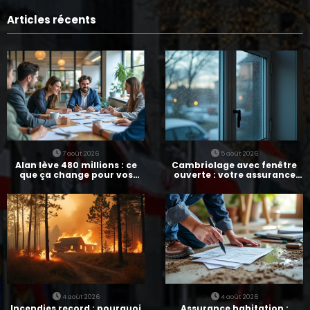
Articles récents
7 août 2026
5 août 2026
Alan lève 480 millions : ce
Cambriolage avec fenêtre
que ça change pour vos
ouverte : votre assurance
assurances
paie-t-elle ?
4 août 2026
4 août 2026
Incendies record : pourquoi
Assurance habitation :