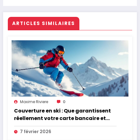
ARTICLES SIMILAIRES
Maxime Riviere
0
Couverture en ski : Que garantissent
réellement votre carte bancaire et
votre assurance habitation en cas
7 février 2026
d’accident ?