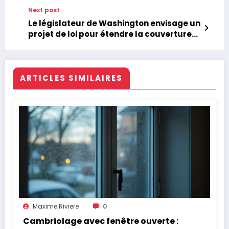
60 ans et astuces pour réduire vos
Next post
dépenses
Le législateur de Washington envisage un
projet de loi pour étendre la couverture
d’assurance santé aux traitements
vitaux
ARTICLES SIMILAIRES
Maxime Riviere
0
Cambriolage avec fenêtre ouverte :