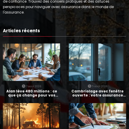
de confiance. Trouvez des conseils pratiques et des astuces
perspicaces pour naviguer avec assurance dans le monde de
l'assurance.
Articles récents
7 août 2026
5 août 2026
Alan lève 480 millions : ce
Cambriolage avec fenêtre
que ça change pour vos
ouverte : votre assurance
assurances
paie-t-elle ?