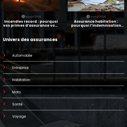
4 août 2026
4 août 2026
Incendies record : pourquoi
Assurance habitation :
vos primes d’assurance vont
pourquoi l’indemnisation
augmenter
prend parfois 7 mois
Univers des assurances
Automobile
Entreprise
Habitation
Moto
Santé
Voyage