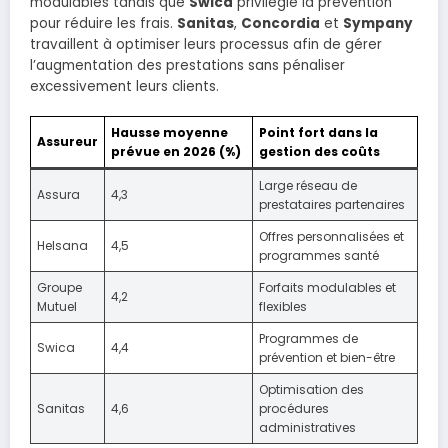
modulables tandis que
Swica
privilégie la prévention
pour réduire les frais.
Sanitas
,
Concordia
et
Sympany
travaillent à optimiser leurs processus afin de gérer
l’augmentation des prestations sans pénaliser
excessivement leurs clients.
Hausse moyenne
Point fort dans la
Assureur
prévue en 2026 (%)
gestion des coûts
Large réseau de
Assura
4,3
prestataires partenaires
Offres personnalisées et
Helsana
4,5
programmes santé
Groupe
Forfaits modulables et
4,2
Mutuel
flexibles
Programmes de
Swica
4,4
prévention et bien-être
Optimisation des
Sanitas
4,6
procédures
administratives