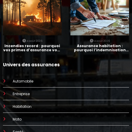
4 août 2026
4 août 2026
Incendies record : pourquoi
Assurance habitation :
vos primes d’assurance vont
pourquoi l’indemnisation
augmenter
prend parfois 7 mois
Univers des assurances
Automobile
Entreprise
Habitation
Moto
Santé