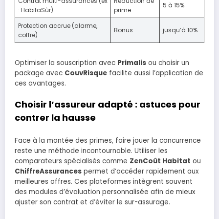
Contrat multi-assurances (ex
Réduction de
5 à 15%
: HabitaSûr)
prime
Protection accrue (alarme,
Bonus
jusqu’à 10%
coffre)
Optimiser la souscription avec
Primalis
ou choisir un
package avec
CouvRisque
facilite aussi l’application de
ces avantages.
Choisir l’assureur adapté : astuces pour
contrer la hausse
Face à la montée des primes, faire jouer la concurrence
reste une méthode incontournable. Utiliser les
comparateurs spécialisés comme
ZenCoût Habitat
ou
ChiffreAssurances
permet d’accéder rapidement aux
meilleures offres. Ces plateformes intègrent souvent
des modules d’évaluation personnalisée afin de mieux
ajuster son contrat et d’éviter le sur-assurage.