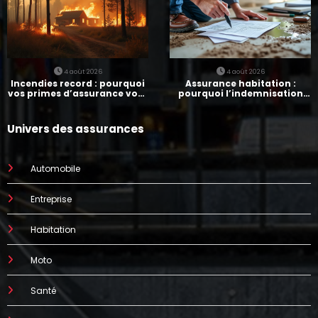
4 août 2026
4 août 2026
Incendies record : pourquoi
Assurance habitation :
vos primes d’assurance vont
pourquoi l’indemnisation
augmenter
prend parfois 7 mois
Univers des assurances
Automobile
Entreprise
Habitation
Moto
Santé