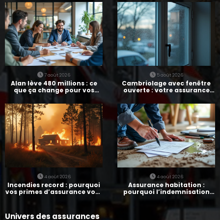
7 août 2026
5 août 2026
Alan lève 480 millions : ce
Cambriolage avec fenêtre
que ça change pour vos
ouverte : votre assurance
assurances
paie-t-elle ?
4 août 2026
4 août 2026
Incendies record : pourquoi
Assurance habitation :
vos primes d’assurance vont
pourquoi l’indemnisation
augmenter
prend parfois 7 mois
Univers des assurances