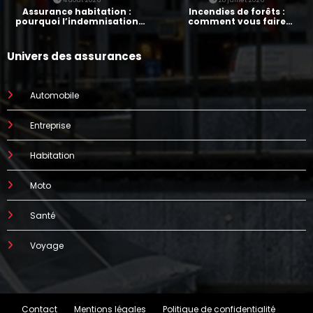
4 août 2026
28 juillet 2026
Assurance habitation :
Incendies de forêts :
pourquoi l’indemnisation
comment vous faire
prend parfois 7 mois
indemniser par votre
assurance
Univers des assurances
Automobile
Entreprise
Habitation
Moto
Santé
Voyage
Contact
Mentions légales
Politique de confidentialité