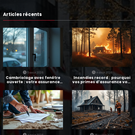
Articles récents
5 août 2026
4 août 2026
Cambriolage avec fenêtre
Incendies record : pourquoi
ouverte : votre assurance
vos primes d’assurance vont
paie-t-elle ?
augmenter