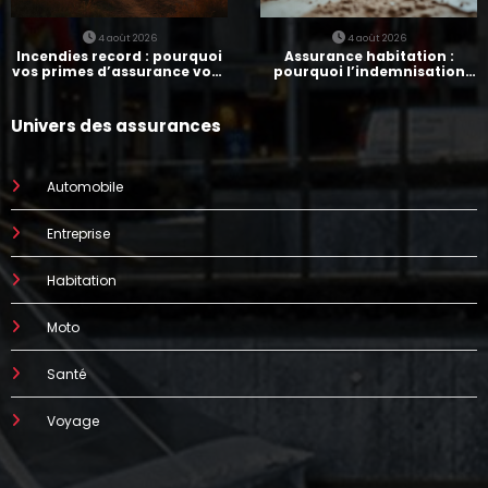
4 août 2026
4 août 2026
Incendies record : pourquoi
Assurance habitation :
vos primes d’assurance vont
pourquoi l’indemnisation
augmenter
prend parfois 7 mois
Univers des assurances
Automobile
Entreprise
Habitation
Moto
Santé
Voyage