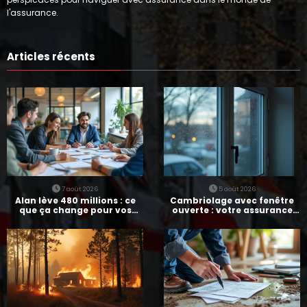
l'assurance.
Articles récents
7 août 2026
5 août 2026
Alan lève 480 millions : ce
Cambriolage avec fenêtre
que ça change pour vos
ouverte : votre assurance
assurances
paie-t-elle ?