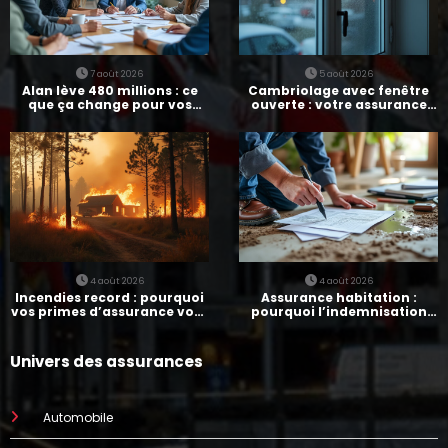
7 août 2026
5 août 2026
Alan lève 480 millions : ce
Cambriolage avec fenêtre
que ça change pour vos
ouverte : votre assurance
assurances
paie-t-elle ?
4 août 2026
4 août 2026
Incendies record : pourquoi
Assurance habitation :
vos primes d’assurance vont
pourquoi l’indemnisation
augmenter
prend parfois 7 mois
Univers des assurances
Automobile