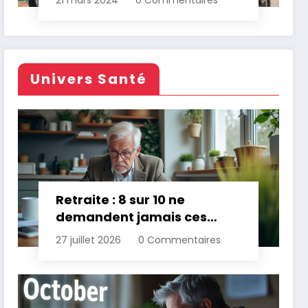
21 mars 2024
0 Commentaires
Univers Santé
Retraite : 8 sur 10 ne
demandent jamais ces
aides gratuites
27 juillet 2026
0 Commentaires