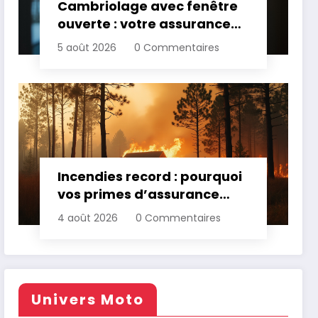
Cambriolage avec fenêtre
ouverte : votre assurance
paie-t-elle ?
5 août 2026
0 Commentaires
Incendies record : pourquoi
vos primes d’assurance
vont augmenter
4 août 2026
0 Commentaires
Univers Moto