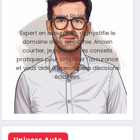
Maxime Rivière
Expert en assurance, démystifie le
domaine avec empathie. Ancien
courtier, je partage des conseils
pratiques pour simplifier l'assurance
et vous aide à prendre des décisions
éclairées.
Univers Auto