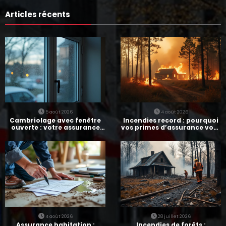
Articles récents
5 août 2026
4 août 2026
Cambriolage avec fenêtre
Incendies record : pourquoi
ouverte : votre assurance
vos primes d’assurance vont
paie-t-elle ?
augmenter
4 août 2026
28 juillet 2026
Assurance habitation :
Incendies de forêts :