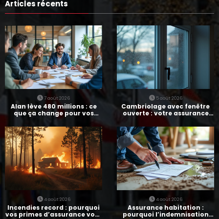
Articles récents
7 août 2026
5 août 2026
Alan lève 480 millions : ce
Cambriolage avec fenêtre
que ça change pour vos
ouverte : votre assurance
assurances
paie-t-elle ?
4 août 2026
4 août 2026
Incendies record : pourquoi
Assurance habitation :
vos primes d’assurance vont
pourquoi l’indemnisation