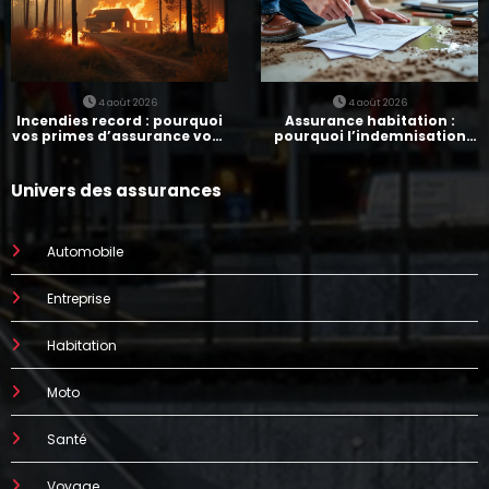
4 août 2026
4 août 2026
Incendies record : pourquoi
Assurance habitation :
vos primes d’assurance vont
pourquoi l’indemnisation
augmenter
prend parfois 7 mois
Univers des assurances
Automobile
Entreprise
Habitation
Moto
Santé
Voyage