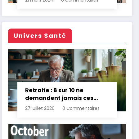
21 mars 2024
0 Commentaires
Univers Santé
Retraite : 8 sur 10 ne
demandent jamais ces
aides gratuites
27 juillet 2026
0 Commentaires