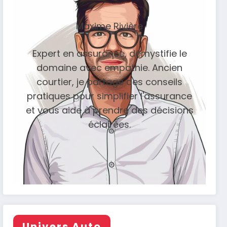
Maxime Rivière
Expert en assurance, démystifie le
domaine avec empathie. Ancien
courtier, je partage des conseils
pratiques pour simplifier l'assurance
et vous aide à prendre des décisions
éclairées.
Univers Auto