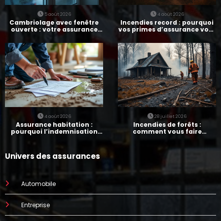
5 août 2026
4 août 2026
Cambriolage avec fenêtre
Incendies record : pourquoi
ouverte : votre assurance
vos primes d’assurance vont
paie-t-elle ?
augmenter
4 août 2026
28 juillet 2026
Assurance habitation :
Incendies de forêts :
pourquoi l’indemnisation
comment vous faire
prend parfois 7 mois
indemniser par votre
assurance
Univers des assurances
Automobile
Entreprise