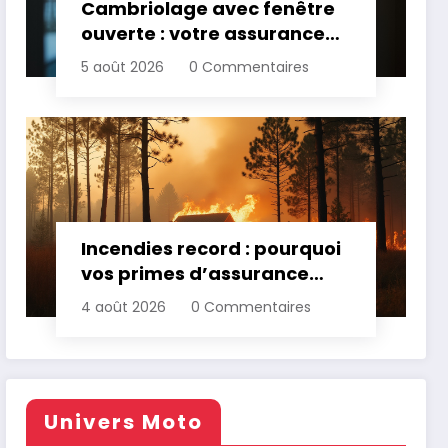
Cambriolage avec fenêtre
ouverte : votre assurance
paie-t-elle ?
5 août 2026
0 Commentaires
Incendies record : pourquoi
vos primes d’assurance
vont augmenter
4 août 2026
0 Commentaires
Univers Moto