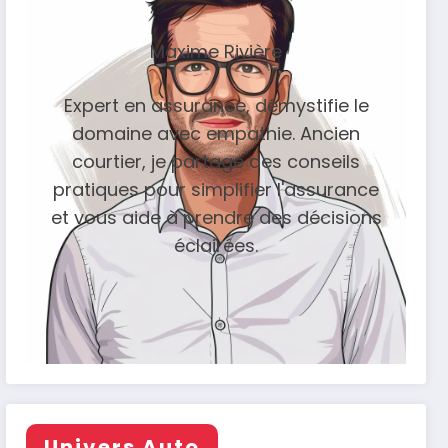
Maxime Rivière
Expert en assurance, démystifie le
domaine avec empathie. Ancien
courtier, je partage des conseils
pratiques pour simplifier l'assurance
et vous aide à prendre des décisions
éclairées.
Univers Auto