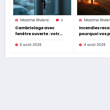
Maxime Riviere
Maxime Rivie
0
Cambriolage avec
Incendies recor
fenêtre ouverte : votre
pourquoi vos 
assurance paie-t-elle ?
d’assurance v
5 août 2026
4 août 2026
augmenter