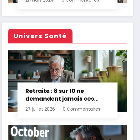
21 mars 2024
0 Commentaires
Univers Santé
Retraite : 8 sur 10 ne
demandent jamais ces
aides gratuites
27 juillet 2026
0 Commentaires