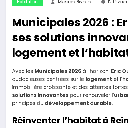
Maxime Riviere
12 févrie
Habitation
Municipales 2026 : E
ses solutions innova
logement et l’habita
Avec les
Municipales 2026
à l’horizon,
Eric 
audacieuses centrées sur le
logement
et l’
h
immobilière croissante et des attentes forte
solutions innovantes
pour renouveler l’
urba
principes du
développement durable
.
Réinventer l’habitat à Reim