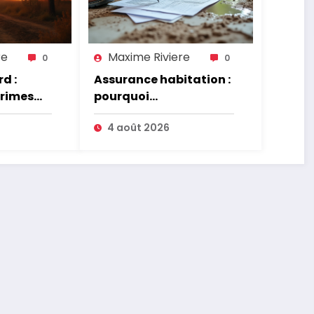
re
Maxime Riviere
0
0
d :
Assurance habitation :
primes
pourquoi
ont
l’indemnisation prend
4 août 2026
parfois 7 mois