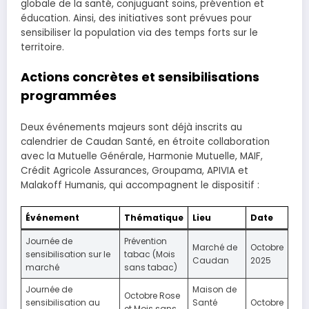
globale de la santé, conjuguant soins, prévention et
éducation. Ainsi, des initiatives sont prévues pour
sensibiliser la population via des temps forts sur le
territoire.
Actions concrètes et sensibilisations
programmées
Deux événements majeurs sont déjà inscrits au
calendrier de Caudan Santé, en étroite collaboration
avec la Mutuelle Générale, Harmonie Mutuelle, MAIF,
Crédit Agricole Assurances, Groupama, APIVIA et
Malakoff Humanis, qui accompagnent le dispositif :
Événement
Thématique
Lieu
Date
Journée de
Prévention
Marché de
Octobre
sensibilisation sur le
tabac (Mois
Caudan
2025
marché
sans tabac)
Journée de
Maison de
Octobre Rose
sensibilisation au
Santé
Octobre
et Mois sans