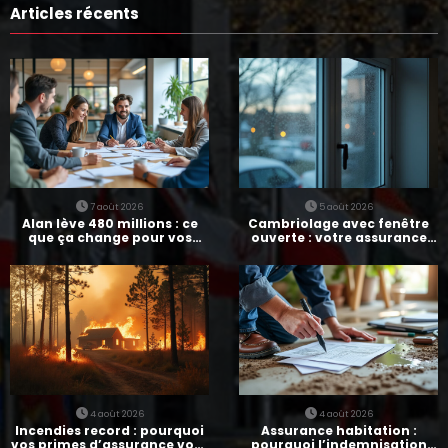
Articles récents
7 août 2026
5 août 2026
Alan lève 480 millions : ce
Cambriolage avec fenêtre
que ça change pour vos
ouverte : votre assurance
assurances
paie-t-elle ?
4 août 2026
4 août 2026
Incendies record : pourquoi
Assurance habitation :
vos primes d’assurance vont
pourquoi l’indemnisation