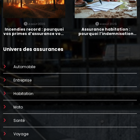
4 août 2026
4 août 2026
Incendies record : pourquoi
Assurance habitation :
vos primes d’assurance vont
pourquoi l’indemnisation
augmenter
prend parfois 7 mois
Univers des assurances
Automobile
Entreprise
Habitation
Moto
Santé
Voyage