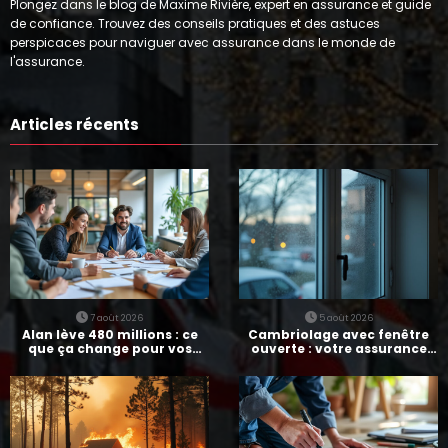
Plongez dans le blog de Maxime Rivière, expert en assurance et guide
de confiance. Trouvez des conseils pratiques et des astuces
perspicaces pour naviguer avec assurance dans le monde de
l'assurance.
Articles récents
7 août 2026
5 août 2026
Alan lève 480 millions : ce
Cambriolage avec fenêtre
que ça change pour vos
ouverte : votre assurance
assurances
paie-t-elle ?