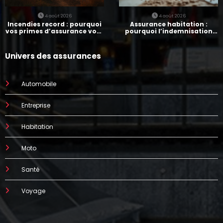
4 août 2026
4 août 2026
Incendies record : pourquoi
Assurance habitation :
vos primes d’assurance vont
pourquoi l’indemnisation
augmenter
prend parfois 7 mois
Univers des assurances
Automobile
Entreprise
Habitation
Moto
Santé
Voyage