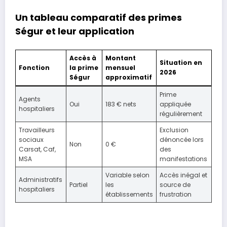
Un tableau comparatif des primes
Ségur et leur application
Accès à
Montant
Situation en
Fonction
la prime
mensuel
2026
Ségur
approximatif
Prime
Agents
Oui
183 € nets
appliquée
hospitaliers
régulièrement
Travailleurs
Exclusion
sociaux
dénoncée lors
Non
0 €
Carsat, Caf,
des
MSA
manifestations
Variable selon
Accès inégal et
Administratifs
Partiel
les
source de
hospitaliers
établissements
frustration