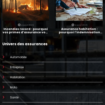
4 août 2026
4 août 2026
Incendies record : pourquoi
Assurance habitation :
vos primes d’assurance vont
pourquoi l’indemnisation
augmenter
prend parfois 7 mois
Univers des assurances
Automobile
Entreprise
Habitation
Moto
Santé