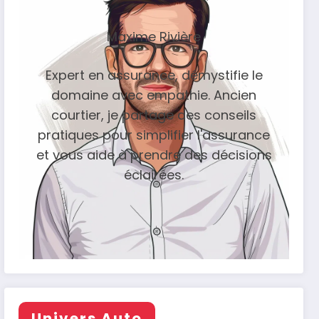
Maxime Rivière
Expert en assurance, démystifie le
domaine avec empathie. Ancien
courtier, je partage des conseils
pratiques pour simplifier l'assurance
et vous aide à prendre des décisions
éclairées.
Univers Auto