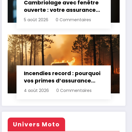
Cambriolage avec fenêtre
ouverte : votre assurance
paie-t-elle ?
5 août 2026
0 Commentaires
Incendies record : pourquoi
vos primes d’assurance
vont augmenter
4 août 2026
0 Commentaires
Univers Moto