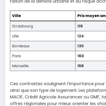
raison de la densité urbaine et du risque accr
Ville
Prix moyen an
Strasbourg
119
Lille
124
Bordeaux
130
Paris
160
Marseille
158
Ces contrastes soulignent l’importance pour 
ainsi que son type de logement. Les platefor
MACIF, Crédit Agricole Assurances ou GMF, fa
offres régionales pour mieux orienter les cho