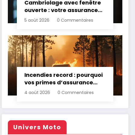
Cambriolage avec fenêtre
ouverte : votre assurance
paie-t-elle ?
5 août 2026
0 Commentaires
Incendies record : pourquoi
vos primes d’assurance
vont augmenter
4 août 2026
0 Commentaires
Univers Moto