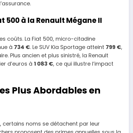
l’assurance.
at 500 à la Renault Mégane II
des coûts. La Fiat 500, micro-citadine
nue à
734 €
. Le SUV Kia Sportage atteint
799 €
,
. Plus ancien et plus sinistré, la Renault
ier d’euros à
1 083 €
, ce qui illustre l’impact
les Plus Abordables en
, certains noms se détachent par leur
ns chers proposent des primes annuelles sous la