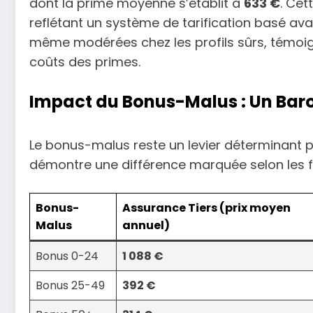
dont la prime moyenne s’établit à
633 €
. Cet
reflétant un système de tarification basé avan
même modérées chez les profils sûrs, témoigne
coûts des primes.
Impact du Bonus-Malus : Un Bar
Le bonus-malus reste un levier déterminant p
démontre une différence marquée selon les f
Bonus-
Assurance Tiers (prix moyen
Malus
annuel)
Bonus 0-24
1 088 €
Bonus 25-49
392 €