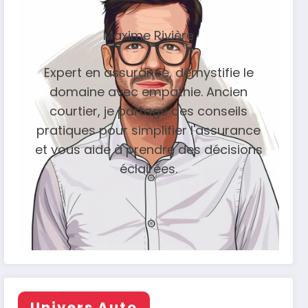
Maxime Rivière
Expert en assurance, démystifie le
domaine avec empathie. Ancien
courtier, je partage des conseils
pratiques pour simplifier l'assurance
et vous aide à prendre des décisions
éclairées.
Univers Auto