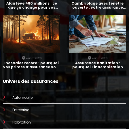
Alan lève 480 millions : ce
Cambriolage avec fenêtre
que ça change pour vos
ouverte : votre assurance
assurances
paie-t-elle ?
4 août 2026
4 août 2026
Incendies record : pourquoi
Assurance habitation :
vos primes d’assurance vont
pourquoi l’indemnisation
augmenter
prend parfois 7 mois
Univers des assurances
Automobile
Entreprise
Habitation