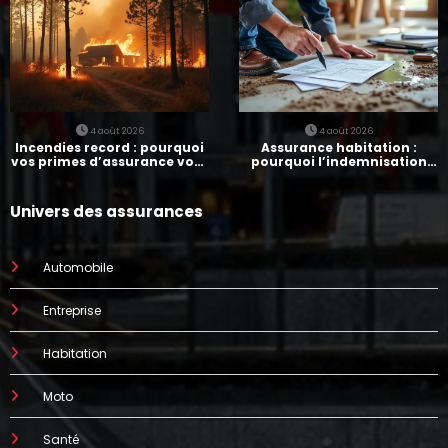
4 août 2026
4 août 2026
Incendies record : pourquoi
Assurance habitation :
vos primes d’assurance vont
pourquoi l’indemnisation
augmenter
prend parfois 7 mois
Univers des assurances
Automobile
Entreprise
Habitation
Moto
Santé