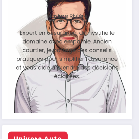
Maxime Rivière
Expert en assurance, démystifie le
domaine avec empathie. Ancien
courtier, je partage des conseils
pratiques pour simplifier l'assurance
et vous aide à prendre des décisions
éclairées.
Univers Auto