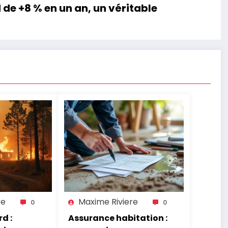
de +8 % en un an, un véritable
re
Maxime Riviere
0
0
d :
Assurance habitation :