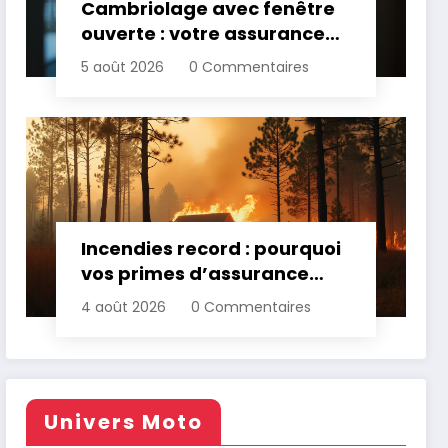
Cambriolage avec fenêtre
ouverte : votre assurance
paie-t-elle ?
5 août 2026
0 Commentaires
Incendies record : pourquoi
vos primes d’assurance
vont augmenter
4 août 2026
0 Commentaires
Univers Moto