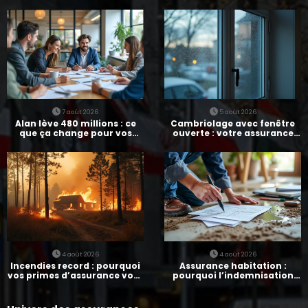
7 août 2026
5 août 2026
Alan lève 480 millions : ce
Cambriolage avec fenêtre
que ça change pour vos
ouverte : votre assurance
assurances
paie-t-elle ?
4 août 2026
4 août 2026
Incendies record : pourquoi
Assurance habitation :
vos primes d’assurance vont
pourquoi l’indemnisation
augmenter
prend parfois 7 mois