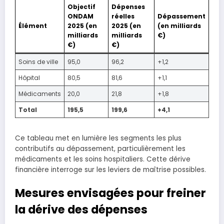
Objectif
Dépenses
ONDAM
réelles
Dépassement
Élément
2025 (en
2025 (en
(en milliards
milliards
milliards
€)
€)
€)
Soins de ville
95,0
96,2
+1,2
Hôpital
80,5
81,6
+1,1
Médicaments
20,0
21,8
+1,8
Total
195,5
199,6
+4,1
Ce tableau met en lumière les segments les plus
contributifs au dépassement, particulièrement les
médicaments et les soins hospitaliers. Cette dérive
financière interroge sur les leviers de maîtrise possibles.
Mesures envisagées pour freiner
la dérive des dépenses