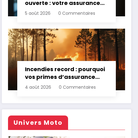
ouverte : votre assurance
paie-t-elle ?
5 août 2026
0 Commentaires
Incendies record : pourquoi
vos primes d’assurance
vont augmenter
4 août 2026
0 Commentaires
Univers Moto