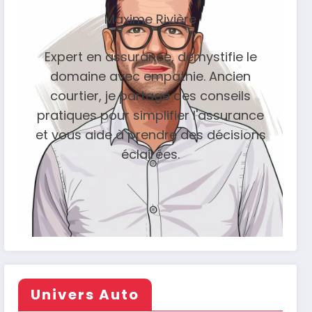
Maxime Rivière
Expert en assurance, démystifie le
domaine avec empathie. Ancien
courtier, je partage des conseils
pratiques pour simplifier l'assurance
et vous aide à prendre des décisions
éclairées.
Univers Auto