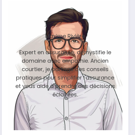
Maxime Rivière
Expert en assurance, démystifie le
domaine avec empathie. Ancien
courtier, je partage des conseils
pratiques pour simplifier l'assurance
et vous aide à prendre des décisions
éclairées.