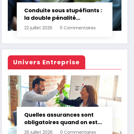
Conduite sous stupéfiants :
la double pénalité
d’assurance automobile
22 juillet 2026
0 Commentaires
Univers Entreprise
Quelles assurances sont
obligatoires quand on est
professionnel ?
26 juillet 2026
0 Commentaires