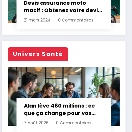
Devis assurance moto
macif : Obtenez votre devis
personnalisé
21 mars 2024
0 Commentaires
Univers Santé
Alan lève 480 millions : ce
que ça change pour vos
assurances
7 août 2026
0 Commentaires