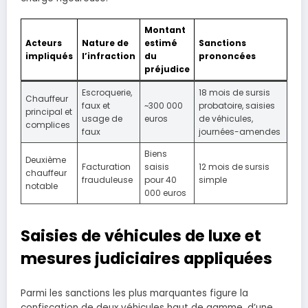
Montant
Acteurs
Nature de
estimé
Sanctions
impliqués
l’infraction
du
prononcées
préjudice
Escroquerie,
18 mois de sursis
Chauffeur
faux et
~300 000
probatoire, saisies
principal et
usage de
euros
de véhicules,
complices
faux
journées-amendes
Biens
Deuxième
Facturation
saisis
12 mois de sursis
chauffeur
frauduleuse
pour 40
simple
notable
000 euros
Saisies de véhicules de luxe et
mesures judiciaires appliquées
Parmi les sanctions les plus marquantes figure la
confiscation de deux véhicules haut de gamme, d’une