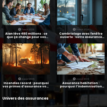
7 août 2026
5 août 2026
Alan lève 480 millions : ce
Cambriolage avec fenêtre
que ça change pour vos
ouverte : votre assurance
assurances
paie-t-elle ?
4 août 2026
4 août 2026
Incendies record : pourquoi
Assurance habitation :
vos primes d’assurance vont
pourquoi l’indemnisation
augmenter
prend parfois 7 mois
Univers des assurances