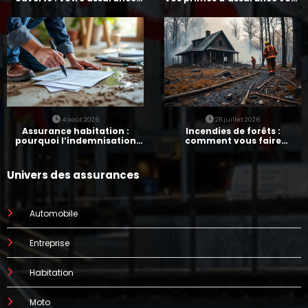
paie-t-elle ?
augmenter
4 août 2026
28 juillet 2026
Assurance habitation :
Incendies de forêts :
pourquoi l’indemnisation
comment vous faire
prend parfois 7 mois
indemniser par votre
assurance
Univers des assurances
Automobile
Entreprise
Habitation
Moto