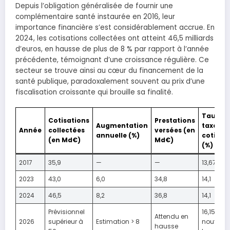
Depuis l’obligation généralisée de fournir une
complémentaire santé instaurée en 2016, leur
importance financière s’est considérablement accrue. En
2024, les cotisations collectées ont atteint 46,5 milliards
d’euros, en hausse de plus de 8 % par rapport à l’année
précédente, témoignant d’une croissance régulière. Ce
secteur se trouve ainsi au cœur du financement de la
santé publique, paradoxalement souvent au prix d’une
fiscalisation croissante qui brouille sa finalité.
Taux de
Cotisations
Prestations
Augmentation
taxe sur
Année
collectées
versées (en
annuelle (%)
cotisat
(en Md€)
Md€)
(%)
2017
35,9
—
—
13,67
2023
43,0
6,0
34,8
14,1
2024
46,5
8,2
36,8
14,1
Prévisionnel
16,15 (av
Attendu en
2026
supérieur à
Estimation > 8
nouvelle
hausse