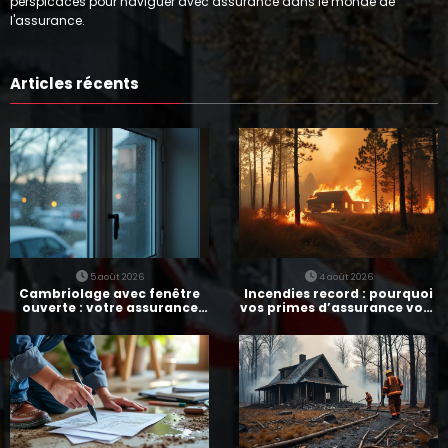
perspicaces pour naviguer avec assurance dans le monde de
l'assurance.
Articles récents
5 août 2026
4 août 2026
Cambriolage avec fenêtre
Incendies record : pourquoi
ouverte : votre assurance
vos primes d’assurance vont
paie-t-elle ?
augmenter