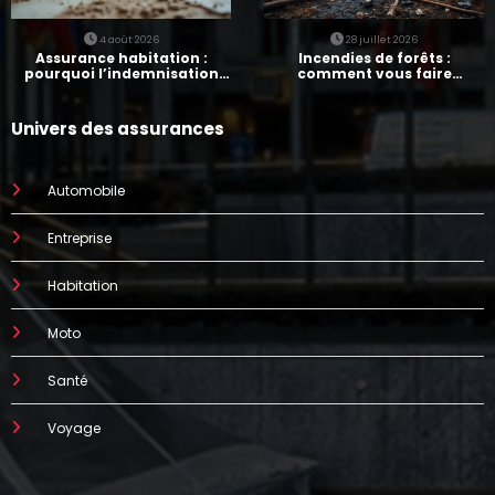
4 août 2026
28 juillet 2026
Assurance habitation :
Incendies de forêts :
pourquoi l’indemnisation
comment vous faire
prend parfois 7 mois
indemniser par votre
assurance
Univers des assurances
Automobile
Entreprise
Habitation
Moto
Santé
Voyage