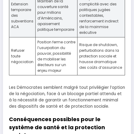
Maintien de la
Extension
complicité avec des
couverture santé
temporaire
politiques jugées
pour millions
des
contestables,
d’Américains,
subventions
renforcement indirect
apaisement
ACA
de la mainmise
politique temporaire
exécutive
Position ferme contre
Risque de shutdown,
l’usurpation du
Refuser
perturbations dans la
pouvoir, possibilité
toute
protection sociale et
de mobiliser les
négociation
hausse dramatique
électeurs sur un
des coûts d’assurance
enjeu majeur
Les Démocrates semblent malgré tout privilégier l’option
de la négociation, face à un blocage partiel attendu et
à la nécessité de garantir un fonctionnement minimal
des dispositifs de santé et de protection sociale.
Conséquences possibles pour le
système de santé et la protection