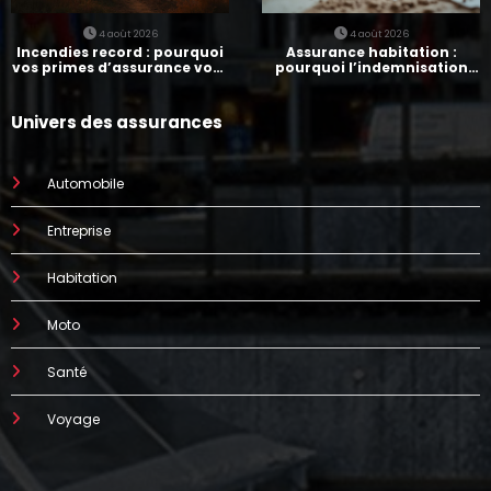
4 août 2026
4 août 2026
Incendies record : pourquoi
Assurance habitation :
vos primes d’assurance vont
pourquoi l’indemnisation
augmenter
prend parfois 7 mois
Univers des assurances
Automobile
Entreprise
Habitation
Moto
Santé
Voyage