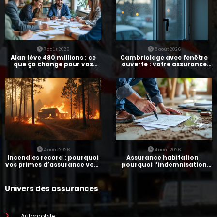
7 août 2026
5 août 2026
Alan lève 480 millions : ce
Cambriolage avec fenêtre
que ça change pour vos
ouverte : votre assurance
assurances
paie-t-elle ?
4 août 2026
4 août 2026
Incendies record : pourquoi
Assurance habitation :
vos primes d’assurance vont
pourquoi l’indemnisation
augmenter
prend parfois 7 mois
Univers des assurances
Automobile