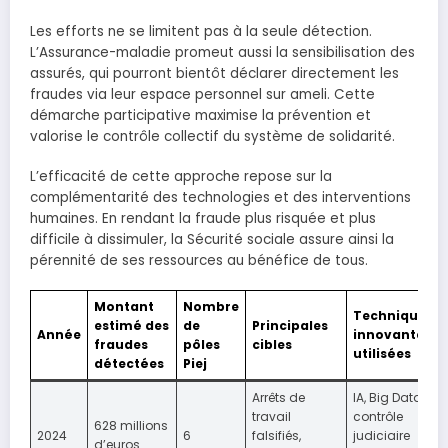
Les efforts ne se limitent pas à la seule détection.
L’Assurance-maladie promeut aussi la sensibilisation des
assurés, qui pourront bientôt déclarer directement les
fraudes via leur espace personnel sur ameli. Cette
démarche participative maximise la prévention et
valorise le contrôle collectif du système de solidarité.
L’efficacité de cette approche repose sur la
complémentarité des technologies et des interventions
humaines. En rendant la fraude plus risquée et plus
difficile à dissimuler, la Sécurité sociale assure ainsi la
pérennité de ses ressources au bénéfice de tous.
Montant
Nombre
Techniques
estimé des
de
Principales
Année
innovantes
fraudes
pôles
cibles
utilisées
détectées
Piej
Arrêts de
IA, Big Data,
travail
contrôle
628 millions
2024
6
falsifiés,
judiciaire
d’euros