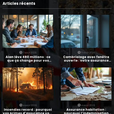
Articles récents
7 août 2026
5 août 2026
Alan lève 480 millions : ce
Cambriolage avec fenêtre
que ça change pour vos
ouverte : votre assurance
assurances
paie-t-elle ?
4 août 2026
4 août 2026
Incendies record : pourquoi
Assurance habitation :
vos primes d’assurance vont
pourquoi l’indemnisation