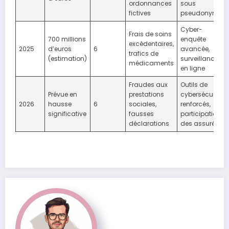
ordonnances
sous
fictives
pseudonyme
Cyber-
Frais de soins
700 millions
enquête
excédentaires,
2025
d’euros
6
avancée,
trafics de
(estimation)
surveillance
médicaments
en ligne
Fraudes aux
Outils de
Prévue en
prestations
cybersécurité
2026
hausse
6
sociales,
renforcés,
significative
fausses
participation
déclarations
des assurés