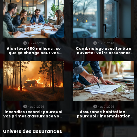
7 août 2026
5 août 2026
Alan lève 480 millions : ce
Cambriolage avec fenêtre
que ça change pour vos
ouverte : votre assurance
assurances
paie-t-elle ?
4 août 2026
4 août 2026
Incendies record : pourquoi
Assurance habitation :
vos primes d’assurance vont
pourquoi l’indemnisation
augmenter
prend parfois 7 mois
Univers des assurances