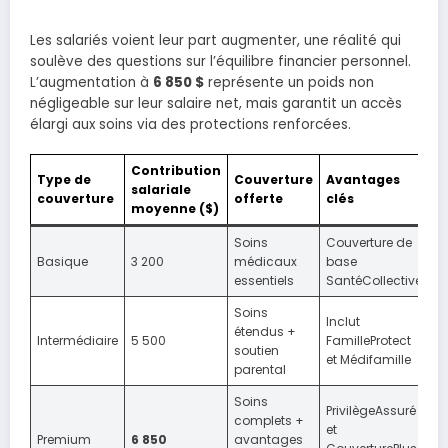
Les salariés voient leur part augmenter, une réalité qui
soulève des questions sur l’équilibre financier personnel.
L’augmentation à
6 850 $
représente un poids non
négligeable sur leur salaire net, mais garantit un accès
élargi aux soins via des protections renforcées.
Contribution
Type de
Couverture
Avantages
salariale
couverture
offerte
clés
moyenne ($)
Soins
Couverture de
Basique
3 200
médicaux
base
essentiels
SantéCollective
Soins
Inclut
étendus +
Intermédiaire
5 500
FamilleProtect
soutien
et Médifamille
parental
Soins
PrivilègeAssuré
complets +
et
Premium
6 850
avantages