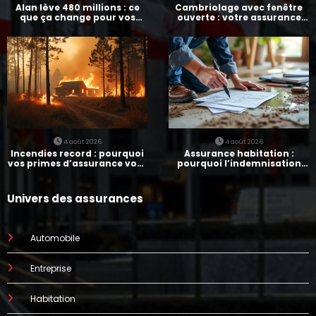
Alan lève 480 millions : ce
Cambriolage avec fenêtre
que ça change pour vos
ouverte : votre assurance
assurances
paie-t-elle ?
4 août 2026
4 août 2026
Incendies record : pourquoi
Assurance habitation :
vos primes d’assurance vont
pourquoi l’indemnisation
augmenter
prend parfois 7 mois
Univers des assurances
Automobile
Entreprise
Habitation