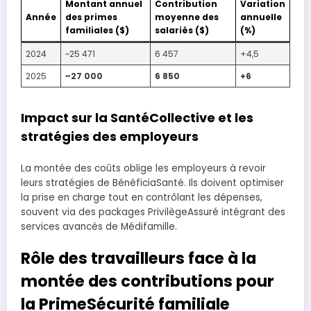
Montant annuel
Contribution
Variation
Année
des primes
moyenne des
annuelle
familiales ($)
salariés ($)
(%)
2024
~25 471
6 457
+4,5
2025
~27 000
6 850
+6
Impact sur la SantéCollective et les
stratégies des employeurs
La montée des coûts oblige les employeurs à revoir
leurs stratégies de BénéficiaSanté. Ils doivent optimiser
la prise en charge tout en contrôlant les dépenses,
souvent via des packages PrivilègeAssuré intégrant des
services avancés de Médifamille.
Rôle des travailleurs face à la
montée des contributions pour
la PrimeSécurité familiale