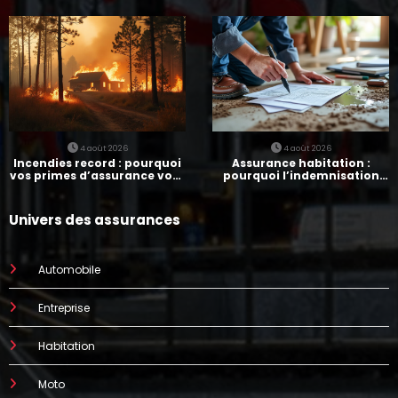
assurances
paie-t-elle ?
4 août 2026
4 août 2026
Incendies record : pourquoi
Assurance habitation :
vos primes d’assurance vont
pourquoi l’indemnisation
augmenter
prend parfois 7 mois
Univers des assurances
Automobile
Entreprise
Habitation
Moto