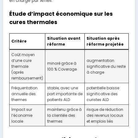
en charge par Ameli.
Étude d’impact économique sur les
cures thermales
Situation avant
Situation après
Critère
réforme
réforme projetée
Coût moyen
d’une cure
augmentation
minoré grâce à
thermale
significative du reste
100 % Coverage
(après
à charge
remboursement)
Fréquentation
stable, avec une
potentielle baisse
annuelle des
part importante de
significative des
thermes
patients ALD
curistes ALD
Impact sur
maintenu grâce à
risque de réduction
l’économie
la clientèle des
des revenus locaux
locale
thermes
et emplois liés