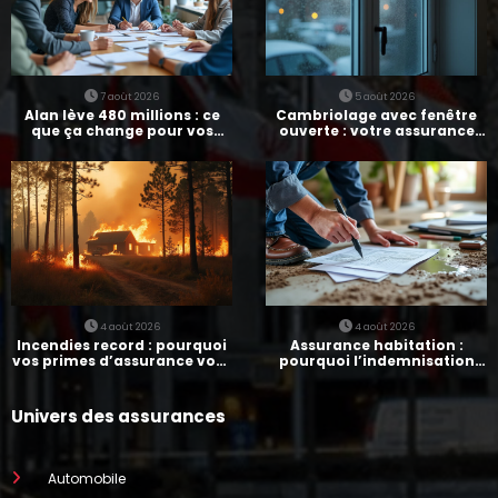
7 août 2026
5 août 2026
Alan lève 480 millions : ce
Cambriolage avec fenêtre
que ça change pour vos
ouverte : votre assurance
assurances
paie-t-elle ?
4 août 2026
4 août 2026
Incendies record : pourquoi
Assurance habitation :
vos primes d’assurance vont
pourquoi l’indemnisation
augmenter
prend parfois 7 mois
Univers des assurances
Automobile