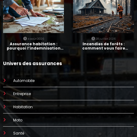
4 août 2026
28 juillet 2026
Assurance habitation :
Incendies de forêts :
pourquoi l’indemnisation
comment vous faire
prend parfois 7 mois
indemniser par votre
assurance
Univers des assurances
Automobile
Entreprise
Habitation
Moto
Santé