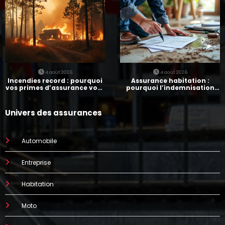
4 août 2026
4 août 2026
Incendies record : pourquoi
Assurance habitation :
vos primes d’assurance vont
pourquoi l’indemnisation
augmenter
prend parfois 7 mois
Univers des assurances
Automobile
Entreprise
Habitation
Moto