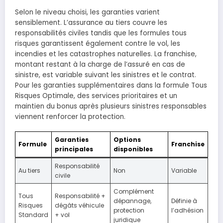
Selon le niveau choisi, les garanties varient
sensiblement. L’assurance au tiers couvre les
responsabilités civiles tandis que les formules tous
risques garantissent également contre le vol, les
incendies et les catastrophes naturelles. La franchise,
montant restant à la charge de l’assuré en cas de
sinistre, est variable suivant les sinistres et le contrat.
Pour les garanties supplémentaires dans la formule Tous
Risques Optimale, des services prioritaires et un
maintien du bonus après plusieurs sinistres responsables
viennent renforcer la protection.
Garanties
Options
Formule
Franchise
principales
disponibles
Responsabilité
Au tiers
Non
Variable
civile
Complément
Tous
Responsabilité +
dépannage,
Définie à
Risques
dégâts véhicule
protection
l’adhésion
Standard
+ vol
juridique