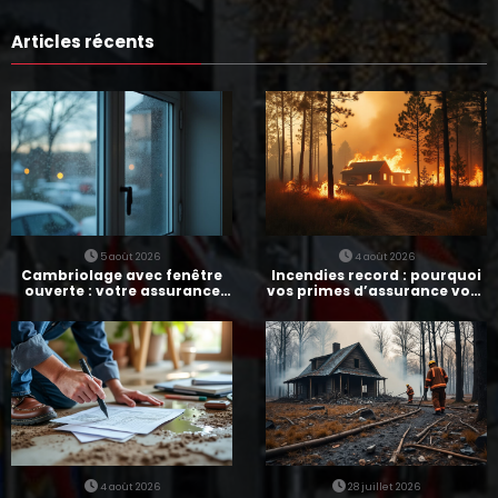
Articles récents
5 août 2026
4 août 2026
Cambriolage avec fenêtre
Incendies record : pourquoi
ouverte : votre assurance
vos primes d’assurance vont
paie-t-elle ?
augmenter
4 août 2026
28 juillet 2026