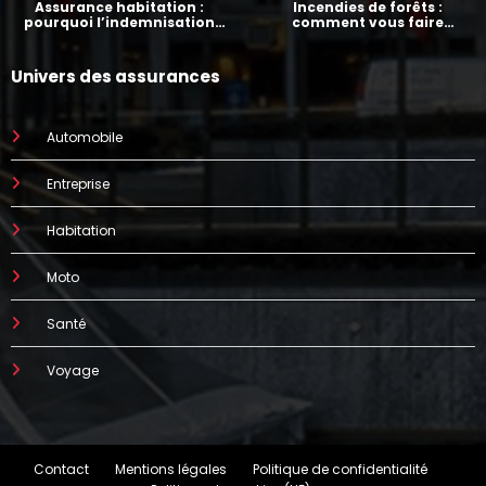
Assurance habitation :
Incendies de forêts :
pourquoi l’indemnisation
comment vous faire
prend parfois 7 mois
indemniser par votre
assurance
Univers des assurances
Automobile
Entreprise
Habitation
Moto
Santé
Voyage
Contact
Mentions légales
Politique de confidentialité