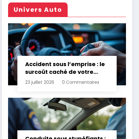
Univers Auto
Accident sous l’emprise : le
surcoût caché de votre
assurance
23 juillet 2026
0 Commentaires
Conduite sous stupéfiants :