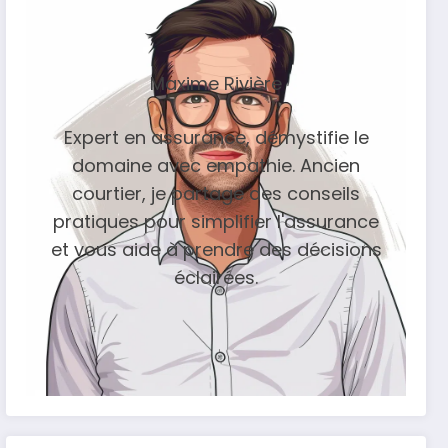
Maxime Rivière
Expert en assurance, démystifie le
domaine avec empathie. Ancien
courtier, je partage des conseils
pratiques pour simplifier l'assurance
et vous aide à prendre des décisions
éclairées.