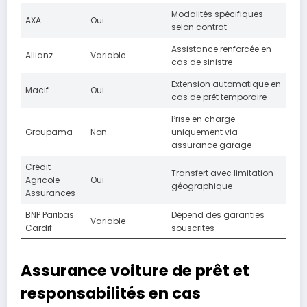
Modalités spécifiques
AXA
Oui
selon contrat
Assistance renforcée en
Allianz
Variable
cas de sinistre
Extension automatique en
Macif
Oui
cas de prêt temporaire
Prise en charge
Groupama
Non
uniquement via
assurance garage
Crédit
Transfert avec limitation
Agricole
Oui
géographique
Assurances
BNP Paribas
Dépend des garanties
Variable
Cardif
souscrites
Assurance voiture de prêt et
responsabilités en cas