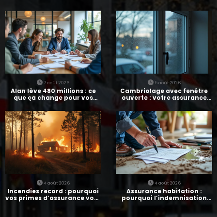
7 août 2026
5 août 2026
Alan lève 480 millions : ce
Cambriolage avec fenêtre
que ça change pour vos
ouverte : votre assurance
assurances
paie-t-elle ?
4 août 2026
4 août 2026
Incendies record : pourquoi
Assurance habitation :
vos primes d’assurance vont
pourquoi l’indemnisation
augmenter
prend parfois 7 mois