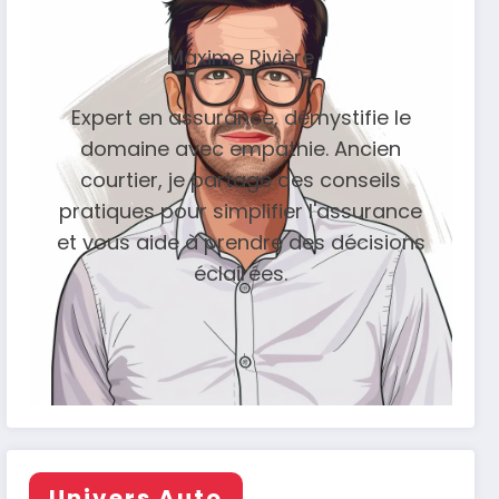
Maxime Rivière
Expert en assurance, démystifie le
domaine avec empathie. Ancien
courtier, je partage des conseils
pratiques pour simplifier l'assurance
et vous aide à prendre des décisions
éclairées.
Univers Auto