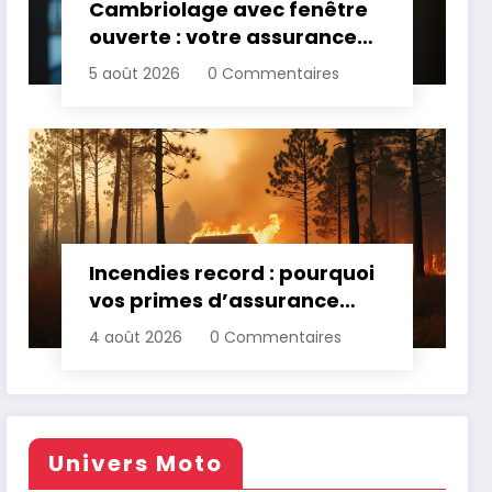
Cambriolage avec fenêtre
ouverte : votre assurance
paie-t-elle ?
5 août 2026
0 Commentaires
Incendies record : pourquoi
vos primes d’assurance
vont augmenter
4 août 2026
0 Commentaires
Univers Moto