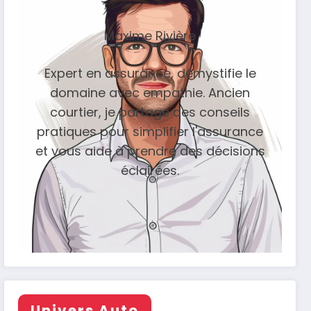
Maxime Rivière
Expert en assurance, démystifie le
domaine avec empathie. Ancien
courtier, je partage des conseils
pratiques pour simplifier l'assurance
et vous aide à prendre des décisions
éclairées.
Univers Auto