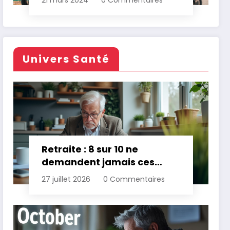
21 mars 2024
0 Commentaires
Univers Santé
Retraite : 8 sur 10 ne
demandent jamais ces
aides gratuites
27 juillet 2026
0 Commentaires