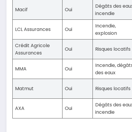
Dégâts des eaux
Macif
Oui
incendie
Incendie,
LCL Assurances
Oui
explosion
Crédit Agricole
Oui
Risques locatifs
Assurances
Incendie, dégât
MMA
Oui
des eaux
Matmut
Oui
Risques locatifs
Dégâts des eaux
AXA
Oui
incendie