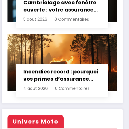
Cambriolage avec fenêtre
ouverte : votre assurance
paie-t-elle ?
5 août 2026
0 Commentaires
Incendies record : pourquoi
vos primes d’assurance
vont augmenter
4 août 2026
0 Commentaires
Univers Moto